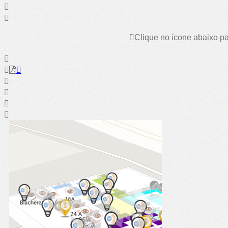
Clique no ícone abaixo pa