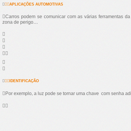
APLICAÇÕES AUTOMOTIVAS
Carros podem se comunicar com as várias ferramentas da es
zona de perigo…
IDENTIFICAÇÃO
Por exemplo, a luz pode se tornar uma chave com senha adi