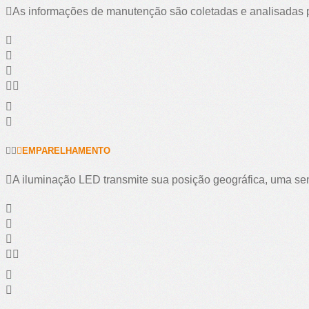
As informações de manutenção são coletadas e analisadas p
EMPARELHAMENTO
A iluminação LED transmite sua posição geográfica, uma se